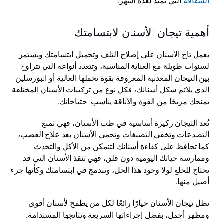
الشفافة
 التي تمتد لعدة أشهر.
أهمية تيجان الأسنان لابتسامتك
يعمل تاج الأسنان على إصلاح التلف وتجميل ابتسامتك ويستمر 
لسنوات طويلة مع العناية المناسبة، وتتعدد أنواعه التي تتراوح 
بين التيجان المعدنية المعروفة بقوة تحملها العالية أو البورسلين 
الذي يلائم شكل أسنانك، فكل نوع من تركيبات الأسنان المختلفة 
يمنحك مزيجًا من القوة والأناقة يناسب احتياجاتك.
تُعد التيجان ركيزة أساسية في طب الأسنان، فهي تمنع 
التصدعات وتخفي التصبغات وتحمي الأسنان بعد علاج العصب، 
كما تحافظ على كفاءة أسنانك لتتمكن من الأكل والتحدث 
وممارسة حياتك اليومية دون قلق، فهي تنقذ الأسنان التي قد 
تحتاج للخلع لولا وجود هذا الحل، وتندمج في ابتسامتك وكأنها جزء 
أصيل منها.
تظل تيجان الأسنان خيارًا رائعًا لكل من يطمح لأسنان أقوى 
ومظهر أجمل، بفضل إجراءاتها السريعة ونتائجها المستدامة. 