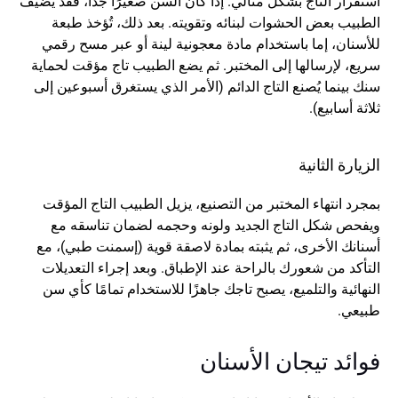
استقرار التاج بشكل مثالي. إذا كان السن صغيرًا جدًا، فقد يضيف 
الطبيب بعض الحشوات لبنائه وتقويته. بعد ذلك، تُؤخذ طبعة 
للأسنان، إما باستخدام مادة معجونية لينة أو عبر مسح رقمي 
سريع، لإرسالها إلى المختبر. ثم يضع الطبيب تاج مؤقت لحماية 
سنك بينما يُصنع التاج الدائم (الأمر الذي يستغرق أسبوعين إلى 
ثلاثة أسابيع).
الزيارة الثانية
بمجرد انتهاء المختبر من التصنيع، يزيل الطبيب التاج المؤقت 
ويفحص شكل التاج الجديد ولونه وحجمه لضمان تناسقه مع 
أسنانك الأخرى، ثم يثبته بمادة لاصقة قوية (إسمنت طبي)، مع 
التأكد من شعورك بالراحة عند الإطباق. وبعد إجراء التعديلات 
النهائية والتلميع، يصبح تاجك جاهزًا للاستخدام تمامًا كأي سن 
طبيعي.
فوائد تيجان الأسنان