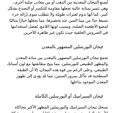
تُصنع التيجان المعدنية من الذهب أو من معادن صلبة أخرى، 
وهي تتميز بمتانة عالية تجعلها مقاومة للتكسر أو التصدع بشكل 
كبير، كما أنها تدوم لفترات طويلة ولا تتطلب سوى إزالة جزء 
بسيط جدًا من مينا السن عند تحضيرها، مما يجعلها خيارًا مثاليًا 
لمضغ الأطعمة الصلبة، وبسبب لونها اللامع، يُفضل استخدامها 
في الضروس الخلفية حيث تكون غير ظاهرة للآخرين.
تيجان البورسلين المصهور بالمعدن
تجمع تيجان البورسلين المصهور بالمعدن بين متانة المعدن 
والمظهر الطبيعي للبورسلين، مما يتيح مطابقتها مع لون أسنانك 
الطبيعي، وعلى الرغم من قوة هذه التيجان، إلا أن الطبقة 
السطحية قد تتآكل بمرور السنين، مما قد يؤدي إلى ظهور 
المعدن الموجود بداخلها.
تيجان السيراميك أو البورسلين الكاملة
تمنحك تيجان السيراميك والبورسلين المظهر الأكثر محاكاة 