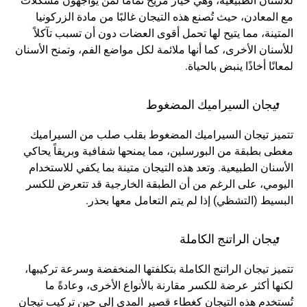
للأسنان الطبيعية، وهي خيار مريح تمامًا لمن يواجهون مشكلات 
مع المعادن، حيث تُصنع هذه التيجان غالبًا من مادة الزركونيا 
المتينة، مما يتيح لها تحمل أقوى العضات دون أن تسبب تآكلاً 
للأسنان الأخرى، كما أنها ملائمة لكل مواضع الفم، وتمنح الأسنان 
لمعانًا أخاذًا ينبض بالحياة.
تيجان السيراميك المضغوط
تتميز تيجان السيراميك المضغوط بقلب صلب من السيراميك 
مغطى بطبقة من البورسلين، مما يمنحها شفافية وبريقاً يحاكي 
الأسنان الطبيعية. وتعد هذه التيجان متينة بما يكفي للاستخدام 
اليومي، على الرغم من أن الطبقة الخارجية قد تتعرض للكسر 
البسيط (التشظي) إذا لم يتم التعامل معها بحذر.
تيجان الراتنج الكاملة
تتميز تيجان الراتنج الكاملة بتكلفتها المنخفضة وسرعة تركيبها، 
لكنها أكثر عرضة للكسر مقارنة بالأنواع الأخرى، وعادةً ما 
تُستخدم هذه التيجان كغطاء قصير المدى إلى حين تركيب تيجان 