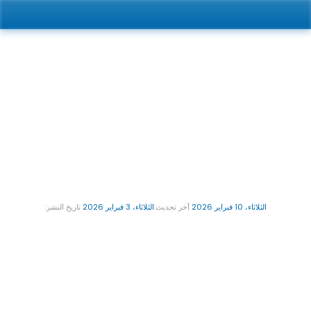
إنفزلاين للأطفال: تبدأ الأسعار من 5,000 درهم 🎉 اعرف المزيد
Ar
الثلاثاء، 10 فبراير 2026
 آخر تحديث:
الثلاثاء، 3 فبراير 2026
 تاريخ النشر: