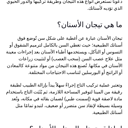
دعونا نستعرض أنواع هذه التيجان وطريقة تركيبها والدور الحيوي 
الذي تؤديه لأسنانك.
ما هي تيجان الأسنان؟
تيجان الأسنان عبارة عن أغطية على شكل سن تُوضع فوق 
أسنانك الطبيعية؛ حيث تغطي السن بالكامل لترميم الشقوق أو 
التسوس أو التآكل، ويستخدمها أطباء الأسنان بعد إجراءات معينة 
مثل علاج عصب السن (سحب العصب) أو لتثبيت زراعات 
الأسنان في مكانها. تُصنع هذه التيجان من مواد متنوعة كالمعادن 
أو الراتنج أو البورسلين لتناسب الاحتياجات المختلفة.
وتعتبر عملية تركيب التاج إجراءً سهلاً يبدأ بإزالة الطبيب لطبقة 
رقيقة من المينا لتوفير المساحة اللازمة، ثم يُثَبَت التاج باستخدام 
مادة لاصقة قوية (إسمنت طبي) لضمان بقائه في مكانه، وتُعد 
وسيلة بسيطة لإنقاذ سن متضرر أو ضعيف، لتبدو تمامًا مثل 
أسنانك الطبيعية.