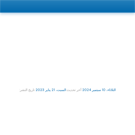
إنفزلاين للأطفال: تبدأ الأسعار من 5,000 درهم 🎉 اعرف المزيد
Ar
الثلاثاء، 10 سبتمبر 2024
 آخر تحديث:
السبت، 21 يناير 2023
 تاريخ النشر: