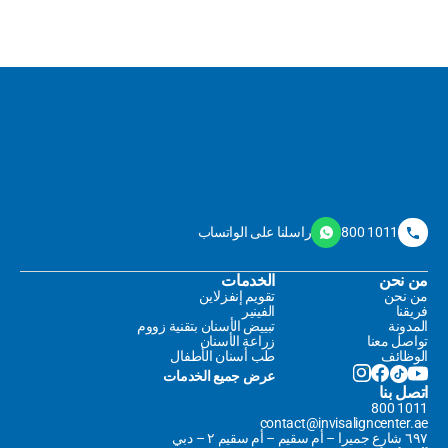
800 1011
راسلنا على الواتساب
من نحن
الخدمات
من نحن
تقويم إنفزلاين
فريقنا
الفينير
المدونة
تبييض الأسنان بتقنية زووم
تواصل معنا
زراعة الأسنان
الوظائف
طب أسنان الأطفال
عرض جميع الخدمات
اتصل بنا
800 1011
contact@invisaligncenter.ae
٦٩٧ شارع جميرا – أم سقيم – أم سقيم ٢ – دبي