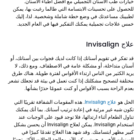
خيارات طب الأسنان التجميلي مع أفضل أطباء الأسنان. 
للحصول على تحسينات الابتسامة التي طالما رغبت بها، يمكن 
لطبيبك مساعدتك في وضع خطة شاملة وشخصية. لذا، إليك 
خمس علاجات تجميلية يمكنك التفكير فيها في العام الجديد.
علاج Invisalign
قد تفكر في تقويم أسنانك إذا كانت لديك فجوات بين أسنانك، أو 
أسنان متداخلة، أو مشكلة عامة في الاصطفاف. ومع ذلك، لا 
يريد الكثير من الناس ارتداء الأقواس لفترة طويلة. هناك طرق 
مختلفة لتصحيح مشكلتك إذا كنت تعمل في بيئة قد تجعلك تشعر 
بعدم الراحة بسبب الأقواس أو كنت عمومًا حذرًا بشأنها.
الحل هو 
علاج Invisalign
. هذه المقومات الشفافة تقريبًا التي 
تكون شبه غير مرئية في إعادة ترتيب أسنانك. بما أنك يمكنك 
تناول الطعام أثناء ارتدائها، فلا توجد قيود على الوجبات عند 
استخدام Invisalign. يمكن لعلاج Invisalign أن يحسن بشكل 
كبير مظهر ابتسامتك. وقد شهد هذا العلاج تقدمًا كبيرًا في 
السنوات الأخيرة، حيث يمكن الآن معالجة الحالات الأكثر تحديًا 