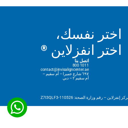
اختر نفسك،
اختر انفزلاين ®
اتصل بنا
800 1011
contact@invisaligncenter.ae
٦٩٧ شارع جميرا – أم سقيم – 
أم سقيم ٢ – دبي