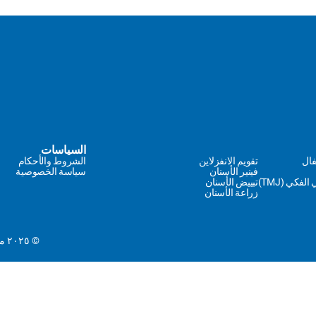
السياسات
فال
تقويم الانفزلاين
الشروط والأحكام
فينير الأسنان
سياسة الخصوصية
فكي (TMJ)
تبييض الأسنان
زراعة الأسنان
© ٢٠٢٥ مركز إنفزلاين – رقم وزارة الصحة: Z7I3QLF3-110526